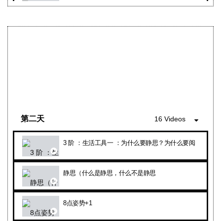
静思的类型以及何时进行
二阶介绍 + 二阶 ：生活工具一 KHAM ：山中的银脉（
三阶 ：生活工具八：静思的九个层次
二阶 : 生活工具二 热情：让你感到乐此不疲的事（十三
3阶 生活工具七：做好冥想的种子因
小剧场：激情 （ 2人-5分钟） + 老师点评 （5分钟）
三阶回顾
一阶 ：生活工具九： 四力量：去除旧有的坏种子（展示3时
第二天
16 Videos
汇报种金钱种子的游戏-学员分享
二阶 生活工具 五 ： 将四套四应用于发现你的天赋，激情
3 阶 ：生活工具一 ：为什么要静思？为什么要阅读？静
问与答
二阶 生活工具八: 四朵花：种子如何打开 +投票
静思（什么是静思，什么不是静思
二阶 ：生活工具三 沃克洛与波克朵：农耕技术的发明
小剧场 : 4朵花 （ 2人- 5分钟） + 老师点评 （5分钟）
8点姿势+1
沃克洛与波克朵总结