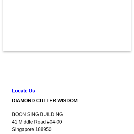
一阶 生活工具九： 四力量：去除旧有的坏种子（展示3时书
2阶 生活工具八:四朵花：种子如何打开 +投票
2阶 生活工具 五 ： 用四套四来发掘你的天赋、热情与使
2阶 生活工具九:铺建下一块踏脚石：人生中转变的种子 +
Locate Us
问与答 (第二天)
DIAMOND CUTTER WISDOM
BOON SING BUILDING
41 Middle Road #04-00
Singapore 188950