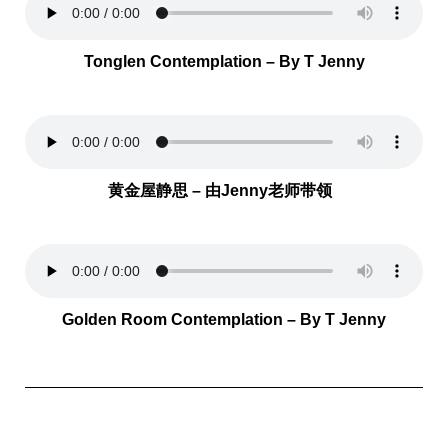
Tonglen Contemplation – By T Jenny
黄金屋静思 – 由Jenny老师带领
Golden Room Contemplation – By T Jenny