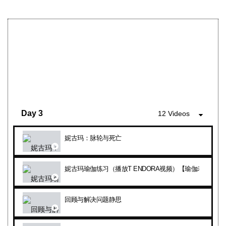
三时书（种子：#1保护生命（上午），#2尊重他人的财物
施与受静思（讲解+带领）
妮古玛瑜伽：三个主气脉，七个脉轮，每个脉轮四个姿势
静思问与答
一阶 ：生活工具八 : 十大好种子（意）+推广《智者与钻
三阶 ：生活工具二: 准备好静思场地 (外在和内在环境)
问与答
Day 3
12 Videos
三阶 ：生活工具三 ：何时静思以及静思多久?
咖啡庆祝（为什么、什么、如何、在哪里、何时）
妮古玛：脉轮与死亡
一阶 ：生活工具十一 无限资源 + 一阶 ：生活工具十 ： 
妮古玛瑜伽练习（播放T ENDORA视频）【瑜伽老师亲自
一阶回顾
回顾与解决问题静思
问与答