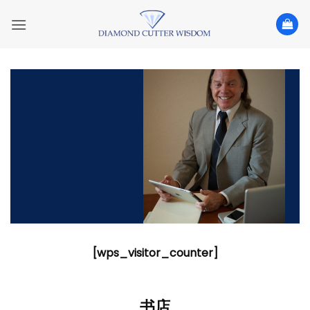
Skip
to
content
[wps_visitor_counter]
书店