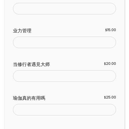
业力管理
15.00
$
当修行者遇見大师
20.00
$
瑜伽真的有用嗎
25.00
$