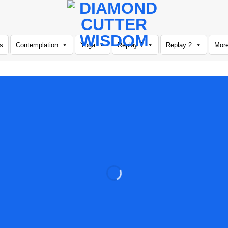
s
Contemplation
Yoga
Replay 1
Replay 2
Mor