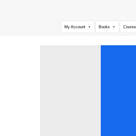
Skip
to
content
My Account
Books
Course