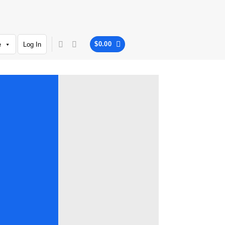
$
0.00
e
Log In